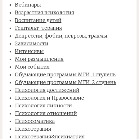
Вебинары
Возрастная психология
Воспитание детей
Гештальт-терапия
Депрессии, фобии, неврозы, травмы
Зависимости
Интенсивы
Мои размышления
Мои события
Обучающие программы МГИ. 1 ступень
Обучающие программы МГИ. 2 ступень
Психология достижений
Психология и Православие
Психология личности
Психология отношений
Психосоматика
Психотерапия
Психотерапия&психиатрия