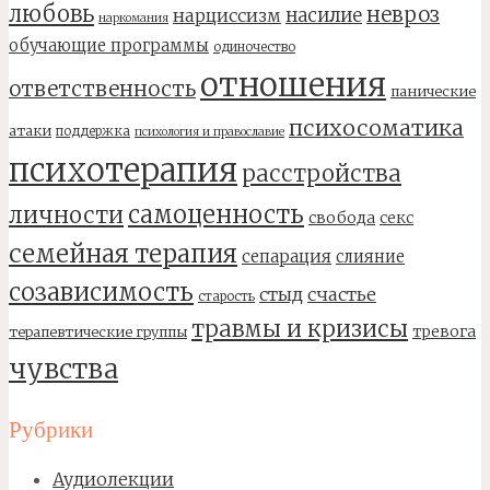
любовь
невроз
насилие
нарциссизм
наркомания
обучающие программы
одиночество
отношения
ответственность
панические
психосоматика
атаки
поддержка
психология и православие
психотерапия
расстройства
самоценность
личности
свобода
секс
семейная терапия
сепарация
слияние
созависимость
стыд
счастье
старость
травмы и кризисы
тревога
терапевтические группы
чувства
Рубрики
Аудиолекции