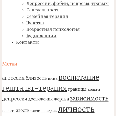
Депрессии, фобии, неврозы, травмы
Сексуальность
Семейная терапия
Чувства
Возрастная психология
Аудиолекции
Контакты
Метки
воспитание
агрессия
близость
вина
гештальт-терапия
границы
деньги
зависимость
депрессия
достижения
жертва
личность
злость
зависть
контроль
измена