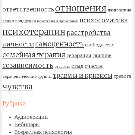
отношения
ответственность
панические
психосоматика
атаки
поддержка
психология и православие
психотерапия
расстройства
самоценность
личности
свобода
секс
семейная терапия
сепарация
слияние
созависимость
стыд
счастье
старость
травмы и кризисы
тревога
терапевтические группы
чувства
Рубрики
Аудиолекции
Вебинары
Возрастная психология