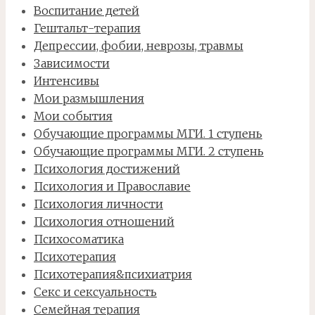
Воспитание детей
Гештальт-терапия
Депрессии, фобии, неврозы, травмы
Зависимости
Интенсивы
Мои размышления
Мои события
Обучающие программы МГИ. 1 ступень
Обучающие программы МГИ. 2 ступень
Психология достижений
Психология и Православие
Психология личности
Психология отношений
Психосоматика
Психотерапия
Психотерапия&психиатрия
Секс и сексуальность
Семейная терапия