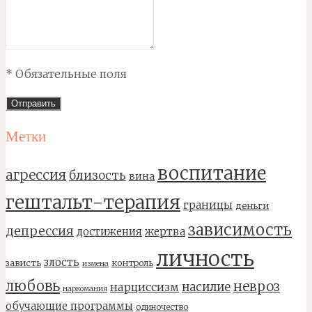
* Обязательные поля
Метки
воспитание
агрессия
близость
вина
гештальт-терапия
границы
деньги
зависимость
депрессия
достижения
жертва
личность
злость
зависть
контроль
измена
любовь
невроз
насилие
нарциссизм
наркомания
обучающие программы
одиночество