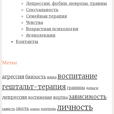
Депрессии, фобии, неврозы, травмы
Сексуальность
Семейная терапия
Чувства
Возрастная психология
Аудиолекции
Контакты
Метки
воспитание
агрессия
близость
вина
гештальт-терапия
границы
деньги
зависимость
депрессия
достижения
жертва
личность
злость
зависть
контроль
измена