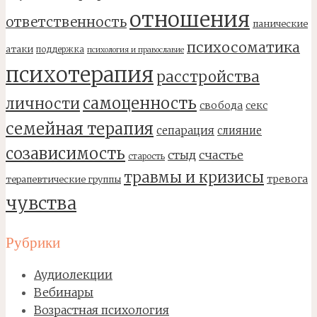
отношения
ответственность
панические
психосоматика
атаки
поддержка
психология и православие
психотерапия
расстройства
самоценность
личности
свобода
секс
семейная терапия
сепарация
слияние
созависимость
стыд
счастье
старость
травмы и кризисы
тревога
терапевтические группы
чувства
Рубрики
Аудиолекции
Вебинары
Возрастная психология