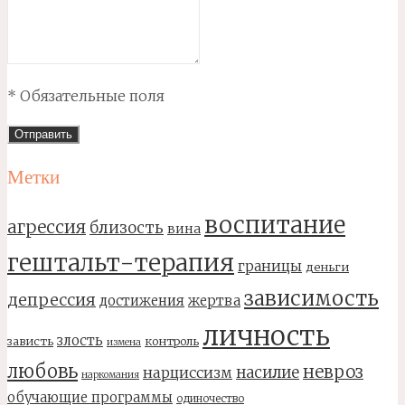
* Обязательные поля
Метки
воспитание
агрессия
близость
вина
гештальт-терапия
границы
деньги
зависимость
депрессия
достижения
жертва
личность
злость
зависть
контроль
измена
любовь
невроз
насилие
нарциссизм
наркомания
обучающие программы
одиночество