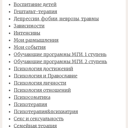
Воспитание детей
Гештальт-терапия
Депрессии, фобии, неврозы, травмы
Зависимости
Интенсивы
Мои размышления
Мои события
Обучающие программы МГИ. 1 ступень
Обучающие программы МГИ. 2 ступень
Психология достижений
Психология и Православие
Психология личности
Психология отношений
Психосоматика
Психотерапия
Психотерапия&психиатрия
Секс и сексуальность
Семейная терапия