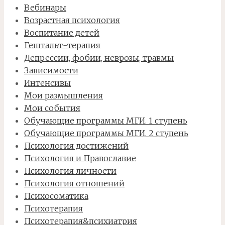
Вебинары
Возрастная психология
Воспитание детей
Гештальт-терапия
Депрессии, фобии, неврозы, травмы
Зависимости
Интенсивы
Мои размышления
Мои события
Обучающие программы МГИ. 1 ступень
Обучающие программы МГИ. 2 ступень
Психология достижений
Психология и Православие
Психология личности
Психология отношений
Психосоматика
Психотерапия
Психотерапия&психиатрия