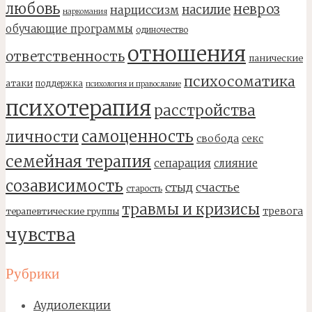
любовь
невроз
насилие
нарциссизм
наркомания
обучающие программы
одиночество
отношения
ответственность
панические
психосоматика
атаки
поддержка
психология и православие
психотерапия
расстройства
самоценность
личности
свобода
секс
семейная терапия
сепарация
слияние
созависимость
стыд
счастье
старость
травмы и кризисы
тревога
терапевтические группы
чувства
Рубрики
Аудиолекции