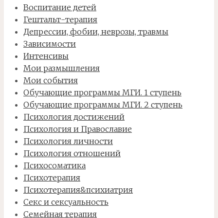
Воспитание детей
Гештальт-терапия
Депрессии, фобии, неврозы, травмы
Зависимости
Интенсивы
Мои размышления
Мои события
Обучающие программы МГИ. 1 ступень
Обучающие программы МГИ. 2 ступень
Психология достижений
Психология и Православие
Психология личности
Психология отношений
Психосоматика
Психотерапия
Психотерапия&психиатрия
Секс и сексуальность
Семейная терапия