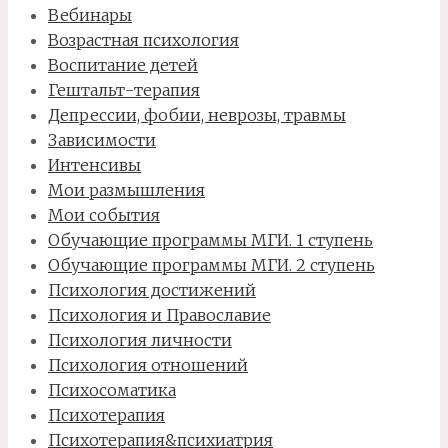
Вебинары
Возрастная психология
Воспитание детей
Гештальт-терапия
Депрессии, фобии, неврозы, травмы
Зависимости
Интенсивы
Мои размышления
Мои события
Обучающие программы МГИ. 1 ступень
Обучающие программы МГИ. 2 ступень
Психология достижений
Психология и Православие
Психология личности
Психология отношений
Психосоматика
Психотерапия
Психотерапия&психиатрия