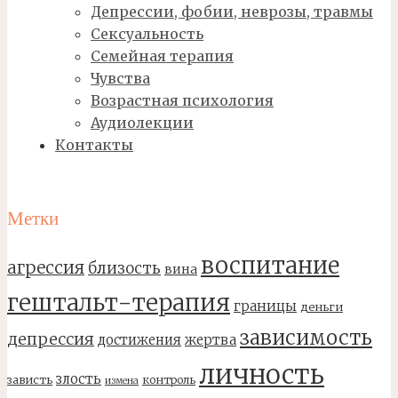
Депрессии, фобии, неврозы, травмы
Сексуальность
Семейная терапия
Чувства
Возрастная психология
Аудиолекции
Контакты
Метки
воспитание
агрессия
близость
вина
гештальт-терапия
границы
деньги
зависимость
депрессия
достижения
жертва
личность
злость
зависть
контроль
измена