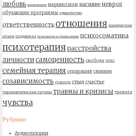
любовь
невроз
насилие
нарциссизм
наркомания
обучающие программы
одиночество
отношения
ответственность
панические
психосоматика
атаки
поддержка
психология и православие
психотерапия
расстройства
самоценность
личности
свобода
секс
семейная терапия
сепарация
слияние
созависимость
стыд
счастье
старость
травмы и кризисы
тревога
терапевтические группы
чувства
Рубрики
Аудиолекции