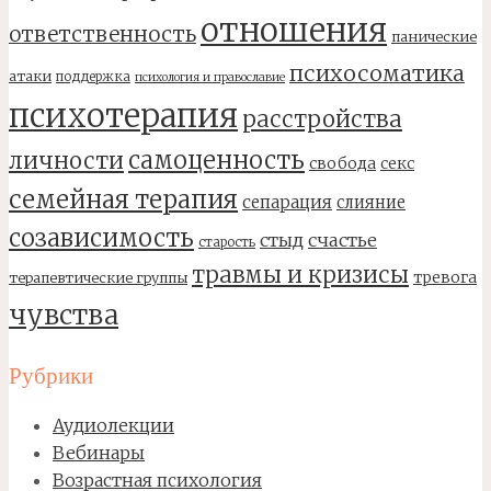
отношения
ответственность
панические
психосоматика
атаки
поддержка
психология и православие
психотерапия
расстройства
самоценность
личности
свобода
секс
семейная терапия
сепарация
слияние
созависимость
стыд
счастье
старость
травмы и кризисы
тревога
терапевтические группы
чувства
Рубрики
Аудиолекции
Вебинары
Возрастная психология