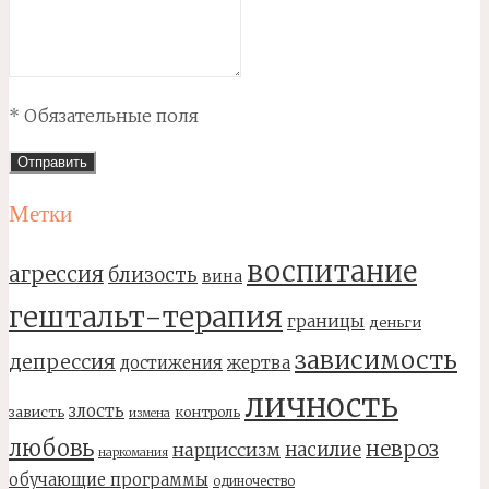
* Обязательные поля
Метки
воспитание
агрессия
близость
вина
гештальт-терапия
границы
деньги
зависимость
депрессия
достижения
жертва
личность
злость
зависть
контроль
измена
любовь
невроз
насилие
нарциссизм
наркомания
обучающие программы
одиночество