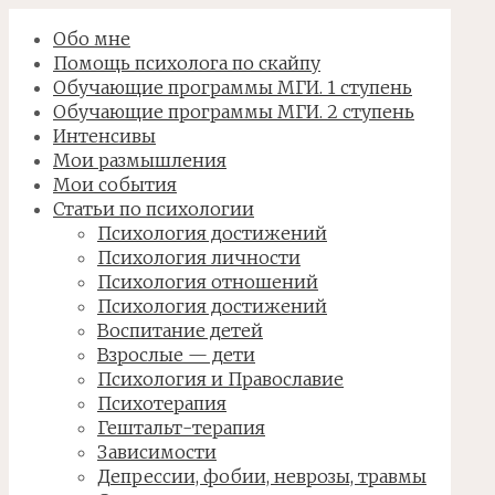
Обо мне
Помощь психолога по скайпу
Обучающие программы МГИ. 1 ступень
Обучающие программы МГИ. 2 ступень
Интенсивы
Мои размышления
Мои события
Статьи по психологии
Психология достижений
Психология личности
Психология отношений
Психология достижений
Воспитание детей
Взрослые — дети
Психология и Православие
Психотерапия
Гештальт-терапия
Зависимости
Депрессии, фобии, неврозы, травмы