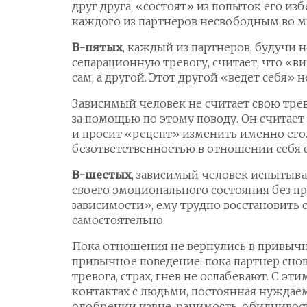
друг друга, «состоят» из попыток его из
каждого из партнеров несвободным во м
В-пятых
, каждый из партнеров, будучи 
сепарационную тревогу, считает, что «ви
сам, а другой. Этот другой «ведет себя» н
Зависимый человек не считает свою тре
за помощью по этому поводу. Он считае
и просит «рецепт» изменить именно его
безответственностью в отношении себя 
В-шестых
, зависимый человек испытыва
своего эмоционального состояния без п
зависимости», ему трудно восстановить 
самостоятельно.
Пока отношения не вернулись в привычн
привычное поведение, пока партнер снова
тревога, страх, гнев не ослабевают. С эт
контактах с людьми, постоянная нуждае
одобрении извне, ранимость, обидчивост