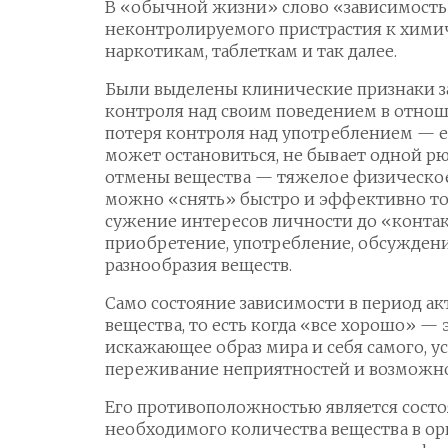
В «обычной жизни» слово «зависимость
неконтролируемого пристрастия к хими
наркотикам, таблеткам и так далее.
Были выделены клинические признаки за
контроля над своим поведением в отнош
потеря контроля над употреблением — ес
может остановиться, не бывает одной р
отмены вещества — тяжелое физическое
можно «снять» быстро и эффективно то
сужение интересов личности до «контак
приобретение, употребление, обсуждение
разнообразия веществ.
Само состояние зависимости в период а
вещества, то есть когда «все хорошо» — 
искажающее образ мира и себя самого, у
переживание неприятностей и возможной
Его противоположностью является состоя
необходимого количества вещества в орг