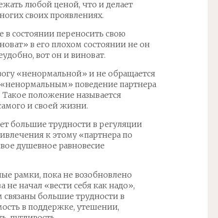
бежать любой ценой, что и делает
ногих своих проявлениях.
не в состоянии переносить свою
новат» в его плохом состоянии не он
еудобно, вот он и виноват.
вогу «ненормальной» и не обращается
т «ненормальным» поведение партнера
. Такое положение называется
самого и своей жизни.
ет большие трудности в регуляции
ривлечения к этому «партнера по
свое душевное равновесие
ые рамки, пока не возобновлено
 не начал «вести себя как надо»,
им связаны большие трудности в
мость в поддержке, утешении,
ь, пугливость.