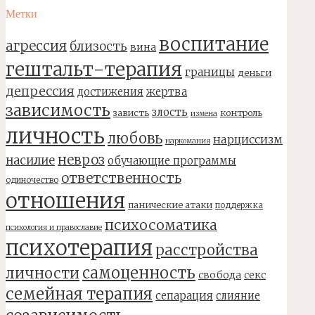
Метки
воспитание
агрессия
близость
вина
гештальт-терапия
границы
деньги
депрессия
достижения
жертва
зависимость
злость
зависть
контроль
измена
личность
любовь
нарциссизм
наркомания
невроз
насилие
обучающие программы
ответственность
одиночество
отношения
панические атаки
поддержка
психосоматика
психология и православие
психотерапия
расстройства
самоценность
личности
свобода
секс
семейная терапия
сепарация
слияние