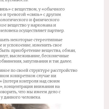
связь» с веществом, у «обычного
 и тревогой «связь» с другим
хологического и физического
кое вещество у наркомана и
человека осуществляет партнер.
шать некоторые стереотипные
е и успокоение, изменить свое
быть: приобретение вещества, обман,
инут, выслеживание, бесконечные
обвинения, запугивания и так далее.
диное по своей структуре расстройство
анном конкретном случае ни
» (потеря контроля над своим
», концентрация внимания на
оворить, что мы имеем дело с
у данного человека.