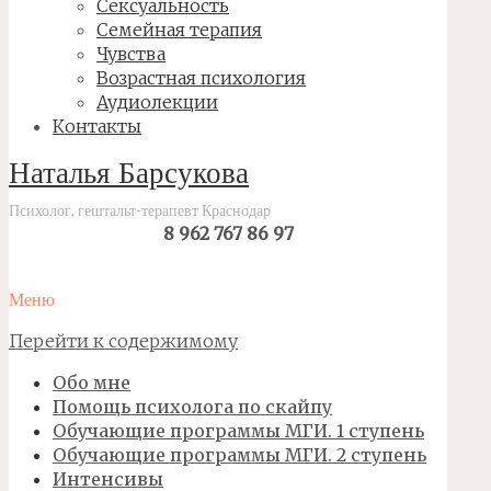
Сексуальность
Семейная терапия
Чувства
Возрастная психология
Аудиолекции
Контакты
Наталья Барсукова
Психолог, гештальт-терапевт Краснодар
8 962 767 86 97
Меню
Перейти к содержимому
Обо мне
Помощь психолога по скайпу
Обучающие программы МГИ. 1 ступень
Обучающие программы МГИ. 2 ступень
Интенсивы