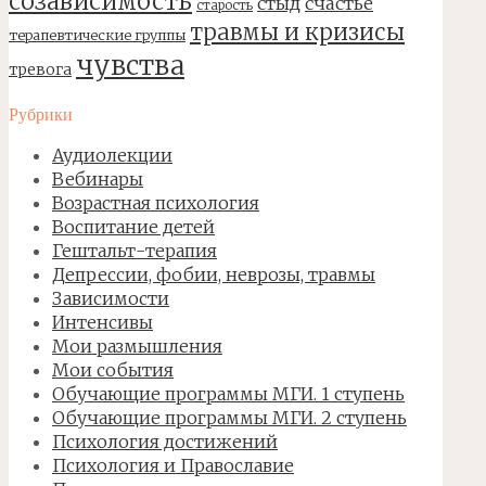
созависимость
стыд
счастье
старость
травмы и кризисы
терапевтические группы
чувства
тревога
Рубрики
Аудиолекции
Вебинары
Возрастная психология
Воспитание детей
Гештальт-терапия
Депрессии, фобии, неврозы, травмы
Зависимости
Интенсивы
Мои размышления
Мои события
Обучающие программы МГИ. 1 ступень
Обучающие программы МГИ. 2 ступень
Психология достижений
Психология и Православие