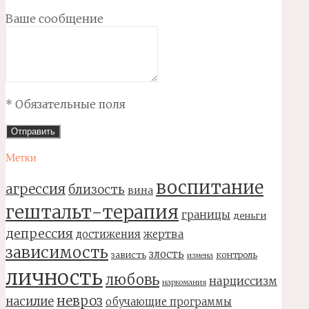
Ваше сообщение
* Обязательные поля
Метки
воспитание
агрессия
близость
вина
гештальт-терапия
границы
деньги
депрессия
достижения
жертва
зависимость
злость
зависть
контроль
измена
личность
любовь
нарциссизм
наркомания
невроз
насилие
обучающие программы