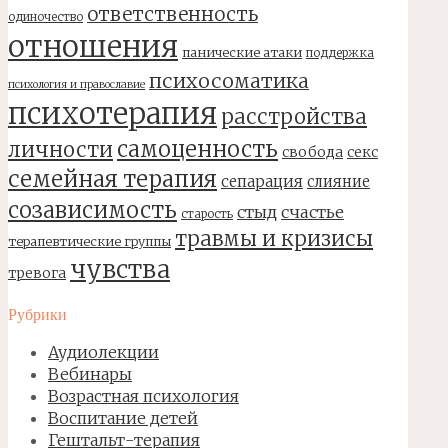
ответственность
одиночество
отношения
панические атаки
поддержка
психосоматика
психология и православие
психотерапия
расстройства
самоценность
личности
свобода
секс
семейная терапия
сепарация
слияние
созависимость
стыд
счастье
старость
травмы и кризисы
терапевтические группы
чувства
тревога
Рубрики
Аудиолекции
Вебинары
Возрастная психология
Воспитание детей
Гештальт-терапия