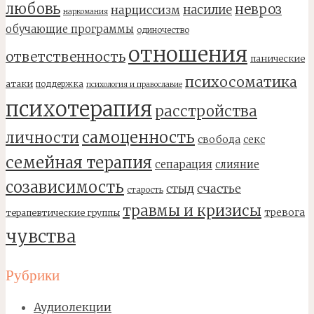
любовь
невроз
насилие
нарциссизм
наркомания
обучающие программы
одиночество
отношения
ответственность
панические
психосоматика
атаки
поддержка
психология и православие
психотерапия
расстройства
самоценность
личности
свобода
секс
семейная терапия
сепарация
слияние
созависимость
стыд
счастье
старость
травмы и кризисы
тревога
терапевтические группы
чувства
Рубрики
Аудиолекции