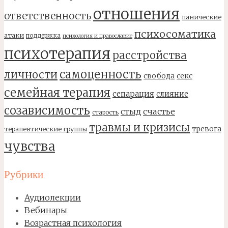
отношения
ответственность
панические
психосоматика
атаки
поддержка
психология и православие
психотерапия
расстройства
самоценность
личности
свобода
секс
семейная терапия
сепарация
слияние
созависимость
стыд
счастье
старость
травмы и кризисы
тревога
терапевтические группы
чувства
Рубрики
Аудиолекции
Вебинары
Возрастная психология