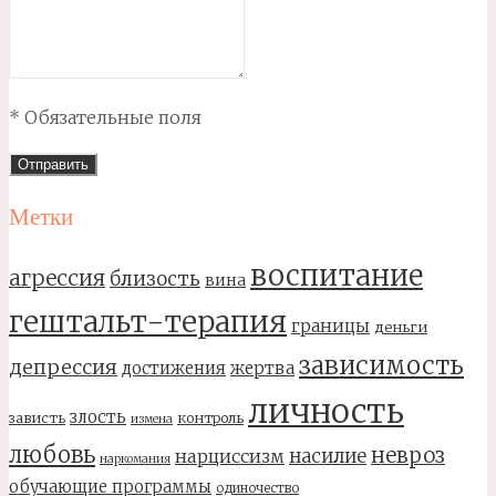
* Обязательные поля
Метки
воспитание
агрессия
близость
вина
гештальт-терапия
границы
деньги
зависимость
депрессия
достижения
жертва
личность
злость
зависть
контроль
измена
любовь
невроз
насилие
нарциссизм
наркомания
обучающие программы
одиночество