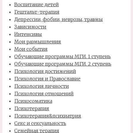
Воспитание детей
Гештальт-терапия
Депрессии, фобии, неврозы, травмы
Зависимости
Интенсивы
Мои размышления
Мои события
Обучающие программы МГИ. 1 ступень
Обучающие программы МГИ. 2 ступень
Психология достижений
Психология и Православие
Психология личности
Психология отношений
Психосоматика
Психотерапия
Психотерапия&психиатрия
Секс и сексуальность
Семейная терапия