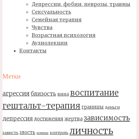
Депрессии, фобии, неврозы, травмы
Сексуальность
Семейная терапия
Чувства
Возрастная психология
Аудиолекции
Контакты
Метки
воспитание
агрессия
близость
вина
гештальт-терапия
границы
деньги
зависимость
депрессия
достижения
жертва
личность
злость
зависть
контроль
измена