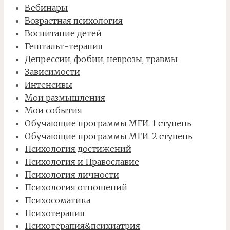
Вебинары
Возрастная психология
Воспитание детей
Гештальт-терапия
Депрессии, фобии, неврозы, травмы
Зависимости
Интенсивы
Мои размышления
Мои события
Обучающие программы МГИ. 1 ступень
Обучающие программы МГИ. 2 ступень
Психология достижений
Психология и Православие
Психология личности
Психология отношений
Психосоматика
Психотерапия
Психотерапия&психиатрия