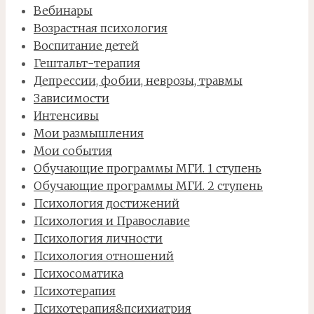
Вебинары
Возрастная психология
Воспитание детей
Гештальт-терапия
Депрессии, фобии, неврозы, травмы
Зависимости
Интенсивы
Мои размышления
Мои события
Обучающие программы МГИ. 1 ступень
Обучающие программы МГИ. 2 ступень
Психология достижений
Психология и Православие
Психология личности
Психология отношений
Психосоматика
Психотерапия
Психотерапия&психиатрия