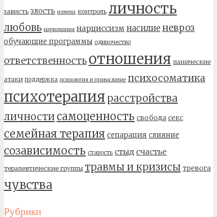
личность
злость
зависть
контроль
измена
любовь
невроз
насилие
нарциссизм
наркомания
обучающие программы
одиночество
отношения
ответственность
панические
психосоматика
атаки
поддержка
психология и православие
психотерапия
расстройства
самоценность
личности
свобода
секс
семейная терапия
сепарация
слияние
созависимость
стыд
счастье
старость
травмы и кризисы
тревога
терапевтические группы
чувства
Рубрики