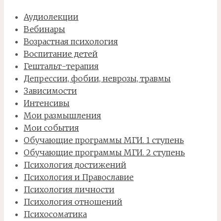
Аудиолекции
Вебинары
Возрастная психология
Воспитание детей
Гештальт-терапия
Депрессии, фобии, неврозы, травмы
Зависимости
Интенсивы
Мои размышления
Мои события
Обучающие программы МГИ. 1 ступень
Обучающие программы МГИ. 2 ступень
Психология достижений
Психология и Православие
Психология личности
Психология отношений
Психосоматика