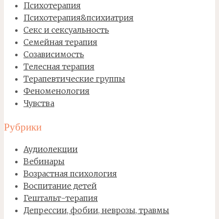
Психотерапия
Психотерапия&психиатрия
Секс и сексуальность
Семейная терапия
Созависимость
Телесная терапия
Терапевтические группы
Феноменология
Чувства
Рубрики
Аудиолекции
Вебинары
Возрастная психология
Воспитание детей
Гештальт-терапия
Депрессии, фобии, неврозы, травмы