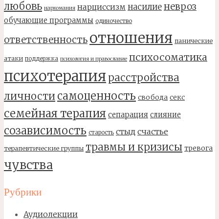
любовь
невроз
насилие
нарциссизм
наркомания
обучающие программы
одиночество
отношения
ответственность
панические
психосоматика
атаки
поддержка
психология и православие
психотерапия
расстройства
самоценность
личности
свобода
секс
семейная терапия
сепарация
слияние
созависимость
стыд
счастье
старость
травмы и кризисы
тревога
терапевтические группы
чувства
Рубрики
Аудиолекции