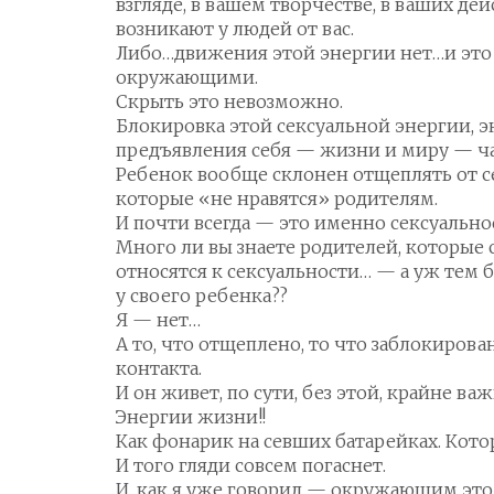
взгляде, в вашем творчестве, в ваших де
возникают у людей от вас.
Либо…движения этой энергии нет…и это 
окружающими.
Скрыть это невозможно.
Блокировка этой сексуальной энергии, 
предъявления себя — жизни и миру — час
Ребенок вообще склонен отщеплять от се
которые «не нравятся» родителям.
И почти всегда — это именно сексуально
Много ли вы знаете родителей, которые
относятся к сексуальности… — а уж тем 
у своего ребенка??
Я — нет…
А то, что отщеплено, то что заблокирова
контакта.
И он живет, по сути, без этой, крайне в
Энергии жизни!!
Как фонарик на севших батарейках. Кото
И того гляди совсем погаснет.
И, как я уже говорил — окружающим это 