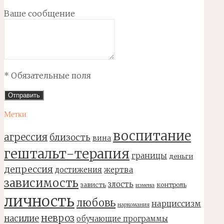
Ваше сообщение
* Обязательные поля
Метки
воспитание
агрессия
близость
вина
гештальт-терапия
границы
деньги
депрессия
достижения
жертва
зависимость
злость
зависть
контроль
измена
личность
любовь
нарциссизм
наркомания
невроз
насилие
обучающие программы