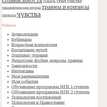
созависимость
стыд
счастье
старость
травмы и кризисы
терапевтические группы
чувства
тревога
Рубрики
Аудиолекции
Вебинары
Возрастная психология
Воспитание детей
Гештальт-терапия
Депрессии, фобии, неврозы, травмы
Зависимости
Интенсивы
Мои размышления
Мои события
Обучающие программы МГИ. 1 ступень
Обучающие программы МГИ. 2 ступень
Психология достижений
Психология и Православие