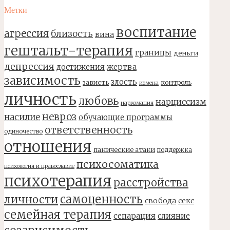
Метки
воспитание
агрессия
близость
вина
гештальт-терапия
границы
деньги
депрессия
достижения
жертва
зависимость
злость
зависть
контроль
измена
личность
любовь
нарциссизм
наркомания
невроз
насилие
обучающие программы
ответственность
одиночество
отношения
панические атаки
поддержка
психосоматика
психология и православие
психотерапия
расстройства
самоценность
личности
свобода
секс
семейная терапия
сепарация
слияние