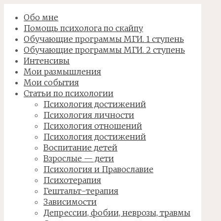
Обо мне
Помощь психолога по скайпу
Обучающие программы МГИ. 1 ступень
Обучающие программы МГИ. 2 ступень
Интенсивы
Мои размышления
Мои события
Статьи по психологии
Психология достижений
Психология личности
Психология отношений
Психология достижений
Воспитание детей
Взрослые — дети
Психология и Православие
Психотерапия
Гештальт-терапия
Зависимости
Депрессии, фобии, неврозы, травмы