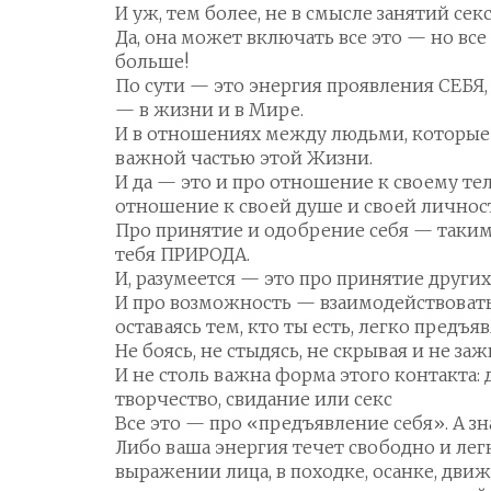
И уж, тем более, не в смысле занятий се
Да, она может включать все это — но вс
больше!
По сути — это энергия проявления СЕБЯ
— в жизни и в Мире.
И в отношениях между людьми, которые
важной частью этой Жизни.
И да — это и про отношение к своему те
отношение к своей душе и своей личнос
Про принятие и одобрение себя — таким,
тебя ПРИРОДА.
И, разумеется — это про принятие других
И про возможность — взаимодействовать
оставаясь тем, кто ты есть, легко предъяв
Не боясь, не стыдясь, не скрывая и не за
И не столь важна форма этого контакта: 
творчество, свидание или секс
Все это — про «предъявление себя». А зн
Либо ваша энергия течет свободно и легк
выражении лица, в походке, осанке, движ