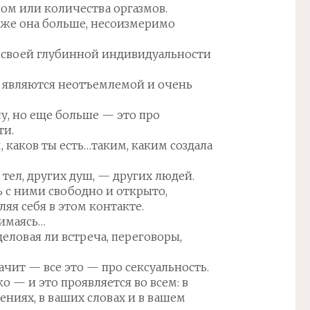
ксом или количества оргазмов.
е же она больше, несоизмеримо
, своей глубинной индивидуальности
 являются неотъемлемой и очень
лу, но еще больше — это про
ти.
 каков ты есть…таким, каким создала
 тел, других душ, — других людей.
 с ними свободно и открыто,
ляя себя в этом контакте.
жимаясь…
деловая ли встреча, переговоры,
ачит — все это — про сексуальность.
о — и это проявляется во всем: в
ениях, в ваших словах и в вашем