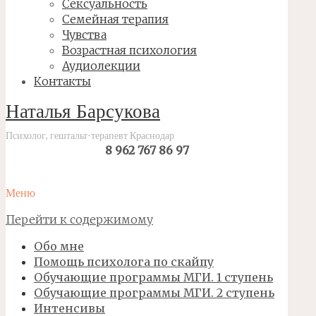
Сексуальность
Семейная терапия
Чувства
Возрастная психология
Аудиолекции
Контакты
Наталья Барсукова
Психолог, гештальт-терапевт Краснодар
8 962 767 86 97
Меню
Перейти к содержимому
Обо мне
Помощь психолога по скайпу
Обучающие программы МГИ. 1 ступень
Обучающие программы МГИ. 2 ступень
Интенсивы