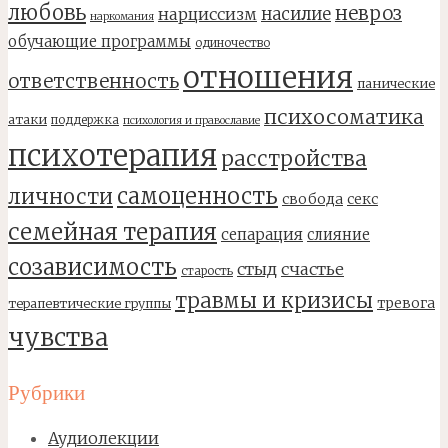
любовь
невроз
насилие
нарциссизм
наркомания
обучающие программы
одиночество
отношения
ответственность
панические
психосоматика
атаки
поддержка
психология и православие
психотерапия
расстройства
самоценность
личности
свобода
секс
семейная терапия
сепарация
слияние
созависимость
стыд
счастье
старость
травмы и кризисы
тревога
терапевтические группы
чувства
Рубрики
Аудиолекции