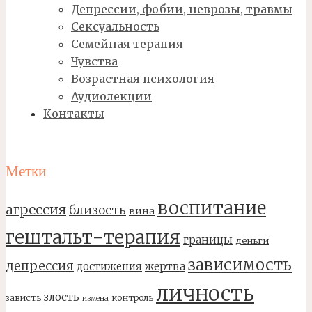
Депрессии, фобии, неврозы, травмы
Сексуальность
Семейная терапия
Чувства
Возрастная психология
Аудиолекции
Контакты
Метки
воспитание
агрессия
близость
вина
гештальт-терапия
границы
деньги
зависимость
депрессия
достижения
жертва
личность
злость
зависть
контроль
измена