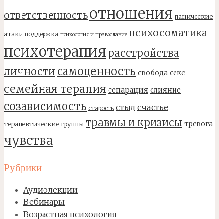
отношения
ответственность
панические
психосоматика
атаки
поддержка
психология и православие
психотерапия
расстройства
самоценность
личности
свобода
секс
семейная терапия
сепарация
слияние
созависимость
стыд
счастье
старость
травмы и кризисы
тревога
терапевтические группы
чувства
Рубрики
Аудиолекции
Вебинары
Возрастная психология