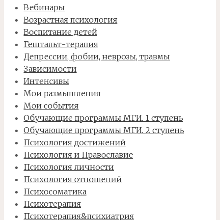
Вебинары
Возрастная психология
Воспитание детей
Гештальт-терапия
Депрессии, фобии, неврозы, травмы
Зависимости
Интенсивы
Мои размышления
Мои события
Обучающие программы МГИ. 1 ступень
Обучающие программы МГИ. 2 ступень
Психология достижений
Психология и Православие
Психология личности
Психология отношений
Психосоматика
Психотерапия
Психотерапия&психиатрия