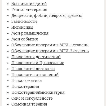
Воспитание детей
Гештальт-терапия
Депрессии, фобии, неврозы, травмы
Зависимости
Интенсивы
Мои размышления
Мои события
Обучающие программы МГИ. 1 ступень
Обучающие программы МГИ. 2 ступень
Психология достижений
Психология и Православие
Психология личности
Психология отношений
Психосоматика
Психотерапия
Психотерапия&психиатрия
Секс и сексуальность
Семейная терапия