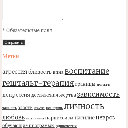
* Обязательные поля
Метки
воспитание
агрессия
близость
вина
гештальт-терапия
границы
деньги
зависимость
депрессия
достижения
жертва
личность
злость
зависть
контроль
измена
любовь
невроз
насилие
нарциссизм
наркомания
обучающие программы
одиночество