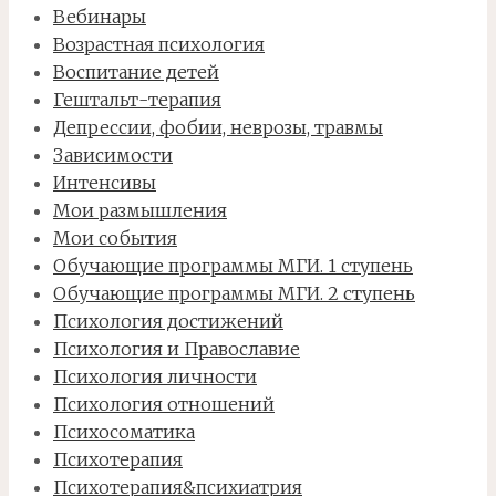
Вебинары
Возрастная психология
Воспитание детей
Гештальт-терапия
Депрессии, фобии, неврозы, травмы
Зависимости
Интенсивы
Мои размышления
Мои события
Обучающие программы МГИ. 1 ступень
Обучающие программы МГИ. 2 ступень
Психология достижений
Психология и Православие
Психология личности
Психология отношений
Психосоматика
Психотерапия
Психотерапия&психиатрия