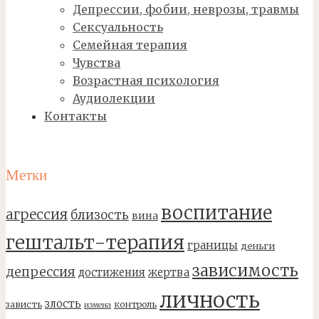
Депрессии, фобии, неврозы, травмы
Сексуальность
Семейная терапия
Чувства
Возрастная психология
Аудиолекции
Контакты
Метки
воспитание
агрессия
близость
вина
гештальт-терапия
границы
деньги
зависимость
депрессия
достижения
жертва
личность
злость
зависть
контроль
измена