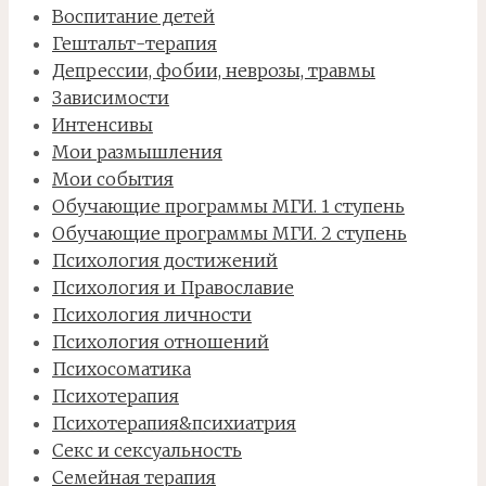
Воспитание детей
Гештальт-терапия
Депрессии, фобии, неврозы, травмы
Зависимости
Интенсивы
Мои размышления
Мои события
Обучающие программы МГИ. 1 ступень
Обучающие программы МГИ. 2 ступень
Психология достижений
Психология и Православие
Психология личности
Психология отношений
Психосоматика
Психотерапия
Психотерапия&психиатрия
Секс и сексуальность
Семейная терапия