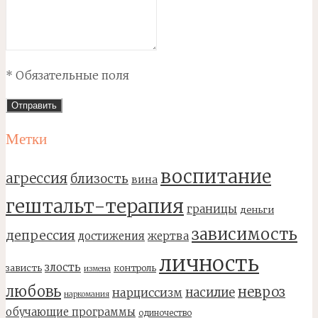
* Обязательные поля
Метки
воспитание
агрессия
близость
вина
гештальт-терапия
границы
деньги
зависимость
депрессия
достижения
жертва
личность
злость
зависть
контроль
измена
любовь
невроз
насилие
нарциссизм
наркомания
обучающие программы
одиночество