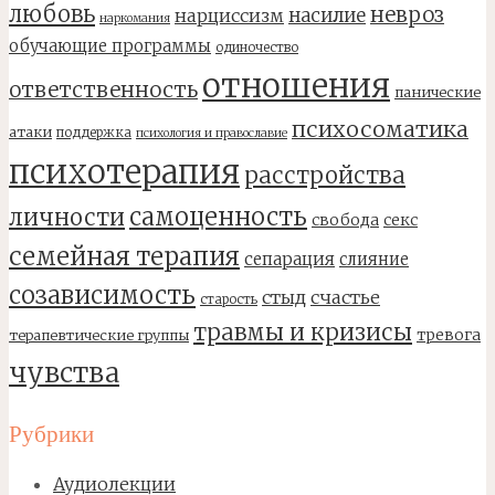
любовь
невроз
насилие
нарциссизм
наркомания
обучающие программы
одиночество
отношения
ответственность
панические
психосоматика
атаки
поддержка
психология и православие
психотерапия
расстройства
самоценность
личности
свобода
секс
семейная терапия
сепарация
слияние
созависимость
стыд
счастье
старость
травмы и кризисы
тревога
терапевтические группы
чувства
Рубрики
Аудиолекции