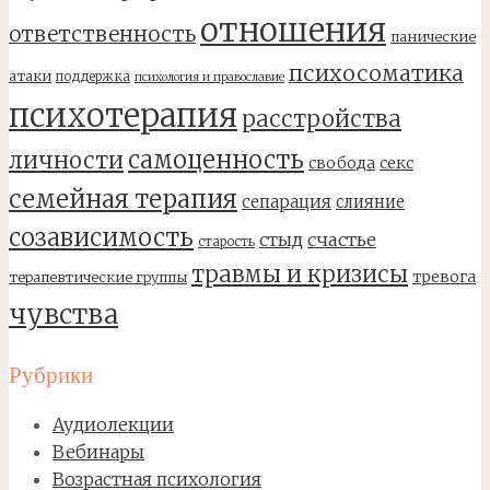
отношения
ответственность
панические
психосоматика
атаки
поддержка
психология и православие
психотерапия
расстройства
самоценность
личности
свобода
секс
семейная терапия
сепарация
слияние
созависимость
стыд
счастье
старость
травмы и кризисы
тревога
терапевтические группы
чувства
Рубрики
Аудиолекции
Вебинары
Возрастная психология