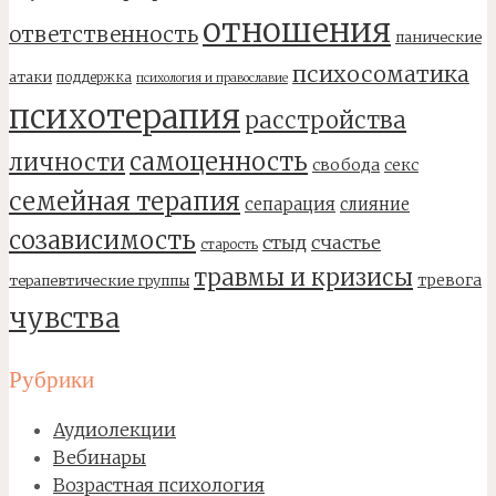
отношения
ответственность
панические
психосоматика
атаки
поддержка
психология и православие
психотерапия
расстройства
самоценность
личности
свобода
секс
семейная терапия
сепарация
слияние
созависимость
стыд
счастье
старость
травмы и кризисы
тревога
терапевтические группы
чувства
Рубрики
Аудиолекции
Вебинары
Возрастная психология