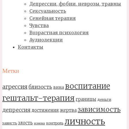
Депрессии, фобии, неврозы, травмы
Сексуальность
Семейная терапия
Чувства
Возрастная психология
Аудиолекции
Контакты
Метки
воспитание
агрессия
близость
вина
гештальт-терапия
границы
деньги
зависимость
депрессия
достижения
жертва
личность
злость
зависть
контроль
измена