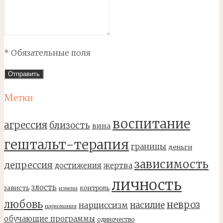
* Обязательные поля
Метки
воспитание
агрессия
близость
вина
гештальт-терапия
границы
деньги
зависимость
депрессия
достижения
жертва
личность
злость
зависть
контроль
измена
любовь
невроз
насилие
нарциссизм
наркомания
обучающие программы
одиночество