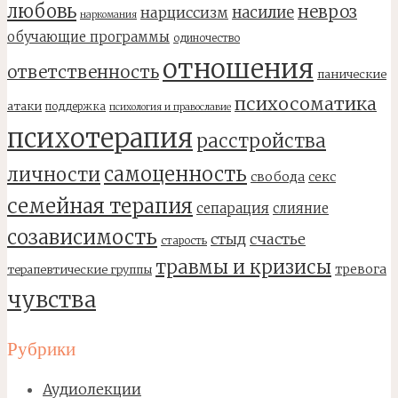
любовь
невроз
насилие
нарциссизм
наркомания
обучающие программы
одиночество
отношения
ответственность
панические
психосоматика
атаки
поддержка
психология и православие
психотерапия
расстройства
самоценность
личности
свобода
секс
семейная терапия
сепарация
слияние
созависимость
стыд
счастье
старость
травмы и кризисы
тревога
терапевтические группы
чувства
Рубрики
Аудиолекции