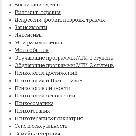
Воспитание детей
Гештальт-терапия
Депрессии, фобии, неврозы, травмы
Зависимости
Интенсивы
Мои размышления
Мои события
Обучающие программы МГИ. 1 ступень
Обучающие программы МГИ. 2 ступень
Психология достижений
Психология и Православие
Психология личности
Психология отношений
Психосоматика
Психотерапия
Психотерапия&психиатрия
Секс и сексуальность
Семейная терапия