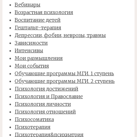
Вебинары
Возрастная психология
Воспитание детей
Гештальт-терапия
Депрессии, фобии, неврозы, травмы
Зависимости
Интенсивы
Мои размышления
Мои события
Обучающие программы МГИ. 1 ступень
Обучающие программы МГИ. 2 ступень
Психология достижений
Психология и Православие
Психология личности
Психология отношений
Психосоматика
Психотерапия
Психотерапия&психиатрия