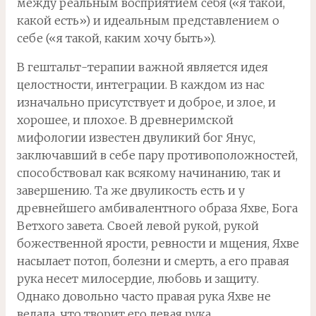
между реальным восприятием себя («я такой,
какой есть») и идеальным представлением о
себе («я такой, каким хочу быть»).
В гештальт-терапии важной является идея
целостности, интеграции. В каждом из нас
изначально присутствует и доброе, и злое, и
хорошее, и плохое. В древнеримской
мифологии известен двуликий бог Янус,
заключавший в себе пару противоположностей,
способствовал как всякому начинанию, так и
завершению. Та же двуликость есть и у
древнейшего амбивалентного образа Яхве, Бога
Ветхого завета. Своей левой рукой, рукой
божественной ярости, ревности и мщения, Яхве
насылает потоп, болезни и смерть, а его правая
рука несет милосердие, любовь и защиту.
Однако довольно часто правая рука Яхве не
ведала, что творит его левая рука.