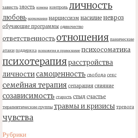
личность
злость
зависть
контроль
измена
любовь
невроз
насилие
нарциссизм
наркомания
обучающие программы
одиночество
отношения
ответственность
панические
психосоматика
атаки
поддержка
психология и православие
психотерапия
расстройства
самоценность
личности
свобода
секс
семейная терапия
сепарация
слияние
созависимость
стыд
счастье
старость
травмы и кризисы
тревога
терапевтические группы
чувства
Рубрики