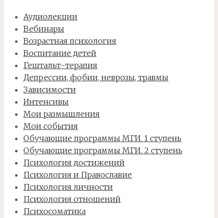
Аудиолекции
Вебинары
Возрастная психология
Воспитание детей
Гештальт-терапия
Депрессии, фобии, неврозы, травмы
Зависимости
Интенсивы
Мои размышления
Мои события
Обучающие программы МГИ. 1 ступень
Обучающие программы МГИ. 2 ступень
Психология достижений
Психология и Православие
Психология личности
Психология отношений
Психосоматика