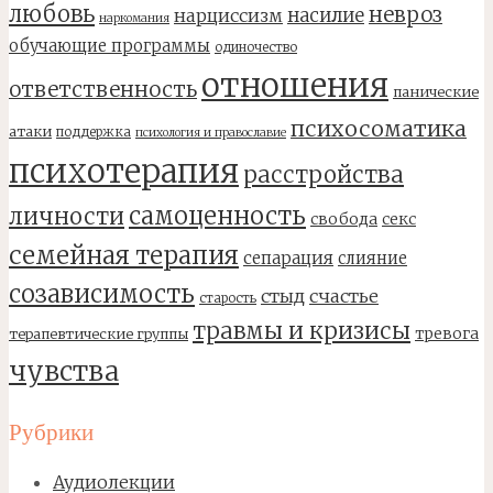
любовь
невроз
насилие
нарциссизм
наркомания
обучающие программы
одиночество
отношения
ответственность
панические
психосоматика
атаки
поддержка
психология и православие
психотерапия
расстройства
самоценность
личности
свобода
секс
семейная терапия
сепарация
слияние
созависимость
стыд
счастье
старость
травмы и кризисы
тревога
терапевтические группы
чувства
Рубрики
Аудиолекции