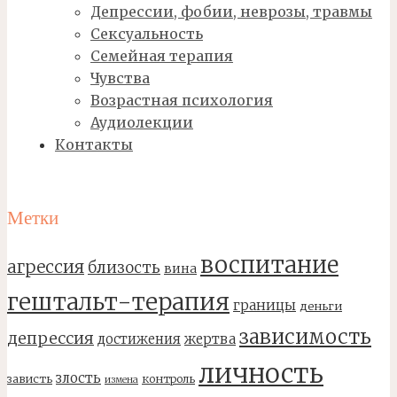
Депрессии, фобии, неврозы, травмы
Сексуальность
Семейная терапия
Чувства
Возрастная психология
Аудиолекции
Контакты
Метки
воспитание
агрессия
близость
вина
гештальт-терапия
границы
деньги
зависимость
депрессия
достижения
жертва
личность
злость
зависть
контроль
измена