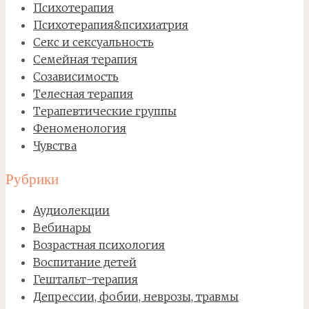
Психотерапия
Психотерапия&психиатрия
Секс и сексуальность
Семейная терапия
Созависимость
Телесная терапия
Терапевтические группы
Феноменология
Чувства
Рубрики
Аудиолекции
Вебинары
Возрастная психология
Воспитание детей
Гештальт-терапия
Депрессии, фобии, неврозы, травмы