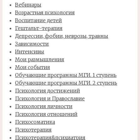
Вебинары
Возрастная психология
Воспитание детей
Гештальт-терапия
Депрессии, фобии, неврозы, травмы
Зависимости
Интенсивы
Мои размышления
Мои события
Обучающие программы МГИ. 1 ступень
Обучающие программы МГИ. 2 ступень
Психология достижений
Психология и Православие
Психология личности
Психология отношений
Психосоматика
Психотерапия
Психотерапия&психиатрия