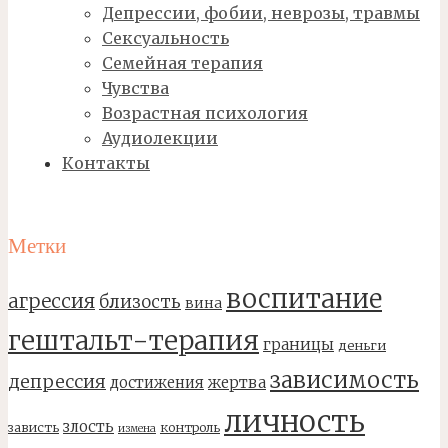
Депрессии, фобии, неврозы, травмы
Сексуальность
Семейная терапия
Чувства
Возрастная психология
Аудиолекции
Контакты
Метки
воспитание
агрессия
близость
вина
гештальт-терапия
границы
деньги
зависимость
депрессия
достижения
жертва
личность
злость
зависть
контроль
измена