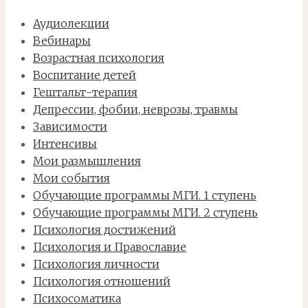
Аудиолекции
Вебинары
Возрастная психология
Воспитание детей
Гештальт-терапия
Депрессии, фобии, неврозы, травмы
Зависимости
Интенсивы
Мои размышления
Мои события
Обучающие программы МГИ. 1 ступень
Обучающие программы МГИ. 2 ступень
Психология достижений
Психология и Православие
Психология личности
Психология отношений
Психосоматика