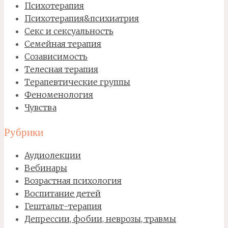
Психотерапия
Психотерапия&психиатрия
Секс и сексуальность
Семейная терапия
Созависимость
Телесная терапия
Терапевтические группы
Феноменология
Чувства
Рубрики
Аудиолекции
Вебинары
Возрастная психология
Воспитание детей
Гештальт-терапия
Депрессии, фобии, неврозы, травмы