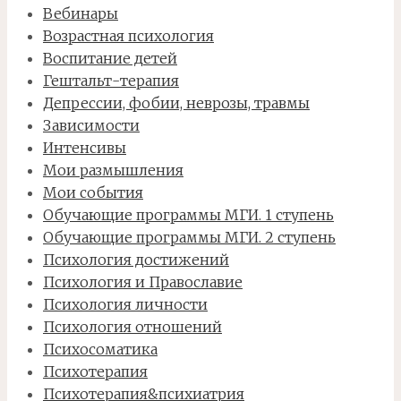
Вебинары
Возрастная психология
Воспитание детей
Гештальт-терапия
Депрессии, фобии, неврозы, травмы
Зависимости
Интенсивы
Мои размышления
Мои события
Обучающие программы МГИ. 1 ступень
Обучающие программы МГИ. 2 ступень
Психология достижений
Психология и Православие
Психология личности
Психология отношений
Психосоматика
Психотерапия
Психотерапия&психиатрия