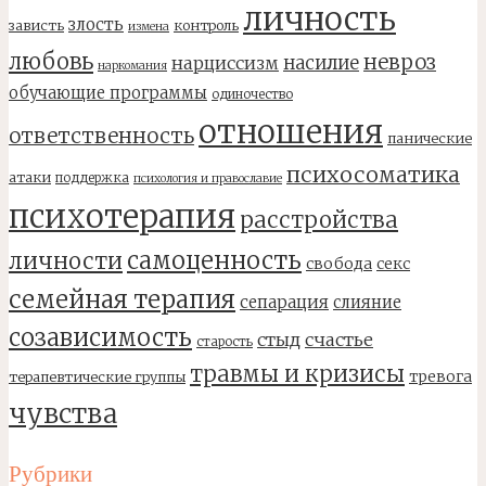
личность
злость
зависть
контроль
измена
любовь
невроз
насилие
нарциссизм
наркомания
обучающие программы
одиночество
отношения
ответственность
панические
психосоматика
атаки
поддержка
психология и православие
психотерапия
расстройства
самоценность
личности
свобода
секс
семейная терапия
сепарация
слияние
созависимость
стыд
счастье
старость
травмы и кризисы
тревога
терапевтические группы
чувства
Рубрики