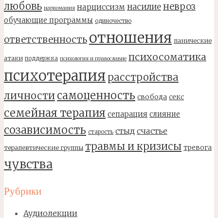
любовь
невроз
насилие
нарциссизм
наркомания
обучающие программы
одиночество
отношения
ответственность
панические
психосоматика
атаки
поддержка
психология и православие
психотерапия
расстройства
самоценность
личности
свобода
секс
семейная терапия
сепарация
слияние
созависимость
стыд
счастье
старость
травмы и кризисы
тревога
терапевтические группы
чувства
Рубрики
Аудиолекции